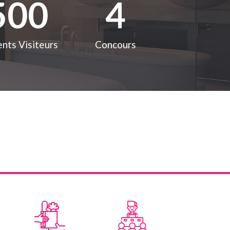
500
4
nts Visiteurs
Concours