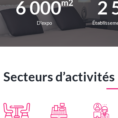
6 000
2 
m2
D'expo
Établisseme
Secteurs d’activités