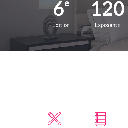
6
120
e
Édition
Exposants