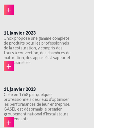
+
11 janvier 2023
Unox propose une gamme complète
de produits pour les professionnels
de la restauration, y compris des
fours à convection, des chambres de
maturation, des appareils à vapeur et
des cuisinières.
+
11 janvier 2023
Créé en 1968 par quelques
professionnels désireux d’optimiser
les performances de leur entreprise,
GASEL est désormais le premier
groupement national d’installateurs
indépendants.
+