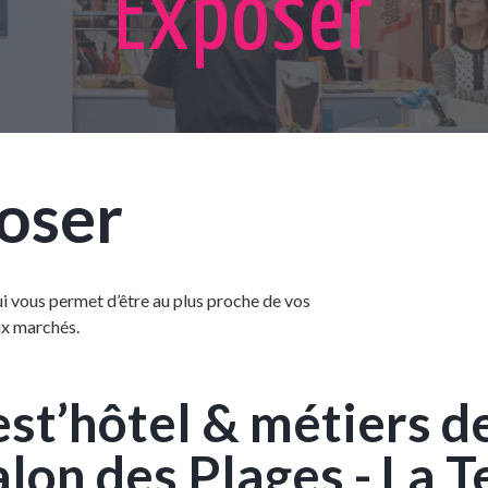
Exposer
oser
i vous permet d’être au plus proche de vos
aux marchés.
est’hôtel & métiers d
alon des Plages - La T