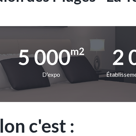
5 000
2 
m2
D'expo
Établisseme
on c'est :