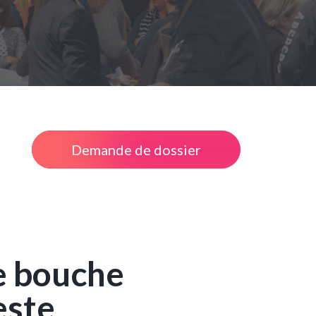
Demande de dossier
e bouche
este